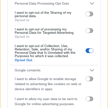
Stato
Please note that this website/app uses one or more Google
Personal Data Processing Opt Outs
Scambiabile
services and may gather and store information including but
Anni
not limited to your visit or usage behaviour. You may click to
I want to opt-out of the Sharing of my
stoccaggio
personal data.
grant or deny consent to Google and its third-party tags to
Opted In
0
use your data for below specified purposes in below Google
Scadenza
consent section.
stoccaggio
I want to opt-out of processing my
Personal Data for Targeted Advertising.
N/A
Opted In
CARATTERISTICHE
I want to opt-out of Collection, Use,
Retention, Sale, and/or Sharing of my
Personal Data that Is Unrelated with the
Denominazione
Purposes for which it was collected.
CRU
Franciacorta DOCG
Opted Out
Tipologia
Uvaggio
Google consents
Vino
Pinot Nero 100.0%
Temperatura di
Regione
I want to allow Google to enable storage
servizio
Lombardia
related to advertising like cookies on web or
6° - 7°
device identifiers in apps.
Formato
Confezione
0.75 L
Astuccio
I want to allow my user data to be sent to
Google for online advertising purposes.