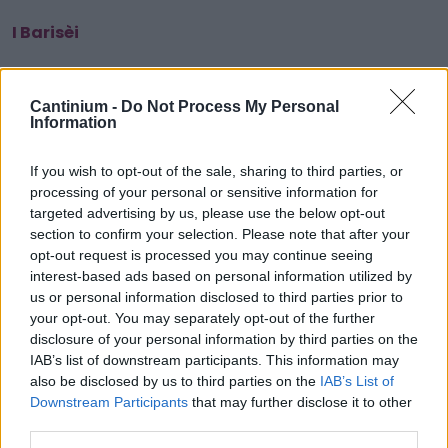
I Barisèi
Cantinium -
Do Not Process My Personal
Smart
Information
Contract
0x4CE...2337d
Proprietario
If you wish to opt-out of the sale, sharing to third parties, or
NFT
processing of your personal or sensitive information for
0xe18...8F476
targeted advertising by us, please use the below opt-out
NFT
section to confirm your selection. Please note that after your
Token
opt-out request is processed you may continue seeing
ID
163
interest-based ads based on personal information utilized by
us or personal information disclosed to third parties prior to
Metadati NFT
QmbcV...YeuamN2d5
your opt-out. You may separately opt-out of the further
disclosure of your personal information by third parties on the
Standard
NFT
IAB’s list of downstream participants. This information may
ERC 721
also be disclosed by us to third parties on the
IAB’s List of
Downstream Participants
that may further disclose it to other
Blockchain
Polygon
third parties.