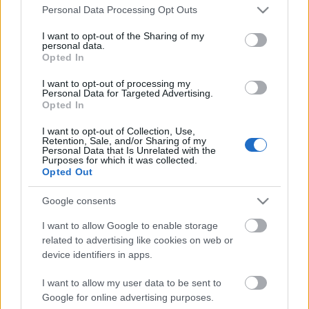
Stato
Please note that this website/app uses one or more Google
Personal Data Processing Opt Outs
Scambiabile
services and may gather and store information including but
Anni
not limited to your visit or usage behaviour. You may click to
I want to opt-out of the Sharing of my
stoccaggio
personal data.
grant or deny consent to Google and its third-party tags to
Opted In
0
use your data for below specified purposes in below Google
Scadenza
consent section.
stoccaggio
I want to opt-out of processing my
Personal Data for Targeted Advertising.
N/A
Opted In
CARATTERISTICHE
I want to opt-out of Collection, Use,
Retention, Sale, and/or Sharing of my
Personal Data that Is Unrelated with the
Denominazione
Purposes for which it was collected.
CRU
Franciacorta DOCG
Opted Out
Tipologia
Uvaggio
Google consents
Vino
Pinot Nero 100.0%
Temperatura di
Regione
I want to allow Google to enable storage
servizio
Lombardia
related to advertising like cookies on web or
6° - 7°
device identifiers in apps.
Formato
Confezione
0.75 L
Astuccio
I want to allow my user data to be sent to
Google for online advertising purposes.