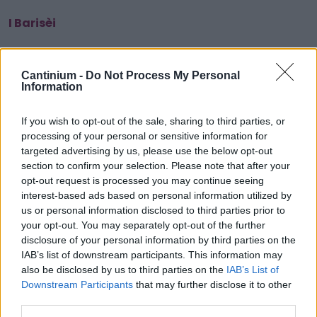
I Barisèi
Cantinium -
Do Not Process My Personal
Smart
Information
Contract
0x4CE...2337d
Proprietario
If you wish to opt-out of the sale, sharing to third parties, or
NFT
processing of your personal or sensitive information for
0xe18...8F476
targeted advertising by us, please use the below opt-out
NFT
section to confirm your selection. Please note that after your
Token
opt-out request is processed you may continue seeing
ID
175
interest-based ads based on personal information utilized by
us or personal information disclosed to third parties prior to
Metadati NFT
QmSY3...UyjR9AbwH
your opt-out. You may separately opt-out of the further
disclosure of your personal information by third parties on the
Standard
NFT
IAB’s list of downstream participants. This information may
ERC 721
also be disclosed by us to third parties on the
IAB’s List of
Downstream Participants
that may further disclose it to other
Blockchain
Polygon
third parties.