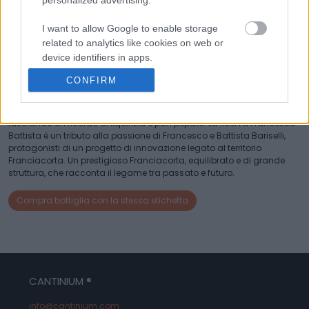
I want to allow Google to enable storage
DESCRIZIONE
related to analytics like cookies on web or
Il Franciacorta Riserva Francesco Battista 2011, un vino spumante di
device identifiers in apps.
eccellenza prodotto della cantina I Barisei, è realizzato con uve
Chardonnay e Pinot Nero. Questo vino, che passa circa 90 mesi in
CONFIRM
I want to allow Google to enable storage
elevazione sui lieviti, si distingue per il suo colore paglierino intenso e
luminoso, con note di pesca gialla, fieno, latte di mandorla e
related to functionality of the website or app.
accenni balsamici. Al palato, dominano le note profonde e saline,
lasciando un ricordo di liquirizia e pan pepato. La riserva Francesco
I want to allow Google to enable storage
Battista è un tributo alla passione di Francesco e Battista Bariselli,
related to personalization.
protagonisti di un progetto di innovazione legato al territorio
Franciacorta. Un prestigioso Franciacorta, equilibrato e di grande
I want to allow Google to enable storage
struttura, che racconta il legame tra passato e futuro.
related to security, including authentication
functionality and fraud prevention, and other
Compra bottiglia con la stessa etichetta
user protection.
CANTINIUM ®
info@cantinium.com