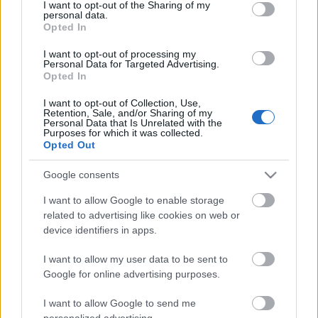
Anni
not limited to your visit or usage behaviour. You may click to
I want to opt-out of the Sharing of my
personal data.
stoccaggio
grant or deny consent to Google and its third-party tags to
Opted In
0
use your data for below specified purposes in below Google
Scadenza
consent section.
I want to opt-out of processing my
stoccaggio
Personal Data for Targeted Advertising.
N/A
Opted In
CARATTERISTICHE
I want to opt-out of Collection, Use,
Retention, Sale, and/or Sharing of my
Personal Data that Is Unrelated with the
Denominazione
Purposes for which it was collected.
CRU
Franciacorta DOCG
Opted Out
Uvaggio
Tipologia
Chardonnay 65.0%,
Google consents
Vino
Pinot Nero 35.0%
Temperatura di
I want to allow Google to enable storage
Regione
servizio
related to advertising like cookies on web or
Lombardia
6° - 7°
device identifiers in apps.
Formato
Confezione
0.75 L
Astuccio
I want to allow my user data to be sent to
Google for online advertising purposes.
I want to allow Google to send me
personalized advertising.