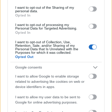
services and may gather and store information including but
Scadenza
not limited to your visit or usage behaviour. You may click to
I want to opt-out of the Sharing of my
stoccaggio
personal data.
grant or deny consent to Google and its third-party tags to
N/A
Opted In
use your data for below specified purposes in below Google
consent section.
CARATTERISTICHE
I want to opt-out of processing my
Personal Data for Targeted Advertising.
Opted In
Denominazione
Vino Spumante Di
CRU
I want to opt-out of Collection, Use,
Qualità Metodo Classico
Retention, Sale, and/or Sharing of my
Extra Brut
Personal Data that Is Unrelated with the
Purposes for which it was collected.
Tipologia
Uvaggio
Opted Out
Vino
Nebbiolo 100.0%
Temperatura di
Regione
Google consents
servizio
Piemonte
8° - 10°
I want to allow Google to enable storage
Formato
Confezione
related to advertising like cookies on web or
0.75 L
-
device identifiers in apps.
I want to allow my user data to be sent to
Google for online advertising purposes.