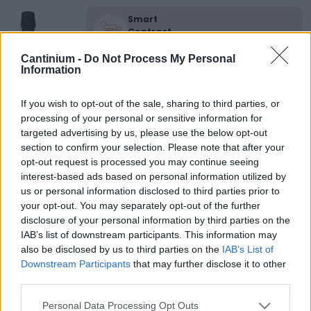
Smart
Contract
0x4CE...2337d
Proprietario
Cantinium -
Do Not Process My Personal
NFT
Information
0xe18...8F476
NFT
If you wish to opt-out of the sale, sharing to third parties, or
Token
processing of your personal or sensitive information for
ID
437
targeted advertising by us, please use the below opt-out
section to confirm your selection. Please note that after your
Metadati NFT
QmPyH...vcxkHKGQy
opt-out request is processed you may continue seeing
interest-based ads based on personal information utilized by
Standard
us or personal information disclosed to third parties prior to
NFT
ERC 721
your opt-out. You may separately opt-out of the further
disclosure of your personal information by third parties on the
Blockchain
Polygon
IAB’s list of downstream participants. This information may
also be disclosed by us to third parties on the
IAB’s List of
Stato
Downstream Participants
that may further disclose it to other
Scambiabile
third parties.
Anni
stoccaggio
Please note that this website/app uses one or more Google
Personal Data Processing Opt Outs
0