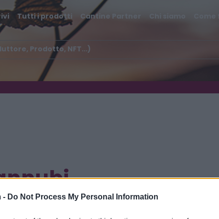
ivi
Tutti i prodotti
Cantine Partner
Chi siamo
Come 
annubi
 -
Do Not Process My Personal Information