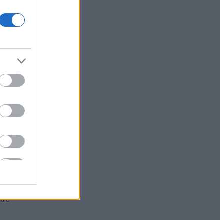
ezza,
 le
lo
so
e
 che
iù
,
016
lle
ti e