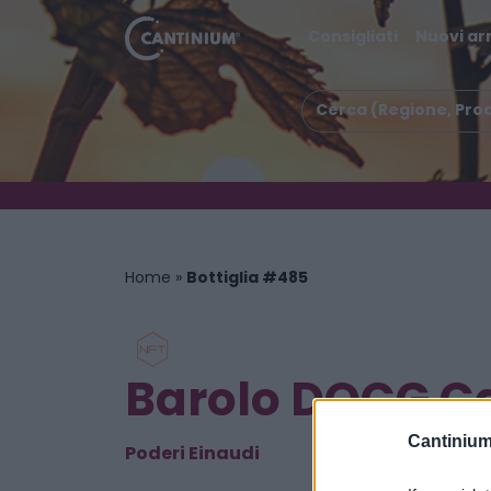
Consigliati
Nuovi arr
Home
»
Bottiglia #485
Barolo DOCG C
Cantinium
Poderi Einaudi