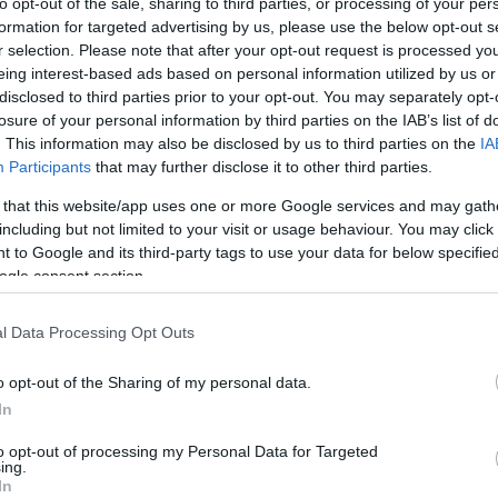
to opt-out of the sale, sharing to third parties, or processing of your per
formation for targeted advertising by us, please use the below opt-out s
r selection. Please note that after your opt-out request is processed y
Proprietario NFT
NFT Token ID
eing interest-based ads based on personal information utilized by us or
0xe18...8F476
485
disclosed to third parties prior to your opt-out. You may separately opt-
losure of your personal information by third parties on the IAB’s list of
Standard NFT
Blockchain
. This information may also be disclosed by us to third parties on the
IA
ERC 721
Polygon
Participants
that may further disclose it to other third parties.
Scadenza
Anni stoccaggio
stoccaggio
0
 that this website/app uses one or more Google services and may gath
N/A
including but not limited to your visit or usage behaviour. You may click 
 to Google and its third-party tags to use your data for below specifi
ogle consent section.
DESCRIZIONE
Il Barolo DOCG Cannubi 2016,
CRU
vino rosso di alta qualità che
l Data Processing Opt Outs
Cannubi
proviene dalle uve di Nebbiol
coltivate nell’omonimo cru. Il
Uvaggio
o opt-out of the Sharing of my personal data.
suolo di marne grigio-
Nebbiolo 100.0%
In
biancastre dei Cannubi
Temperatura di
conferisce al vino una grand
servizio
eleganza e una piacevole no
to opt-out of processing my Personal Data for Targeted
14° - 15°
ing.
minerale. Questo vino rivela 
In
Confezione
carattere aperto e unisce