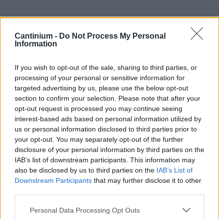
Smart
Cantinium -
Do Not Process My Personal
Contract
Information
0x4CE...2337d
Proprietario
If you wish to opt-out of the sale, sharing to third parties, or
NFT
0xe18...8F476
processing of your personal or sensitive information for
NFT
targeted advertising by us, please use the below opt-out
Token
section to confirm your selection. Please note that after your
ID
opt-out request is processed you may continue seeing
638
interest-based ads based on personal information utilized by
Metadati NFT
us or personal information disclosed to third parties prior to
QmT2B...XoKPUs2EM
your opt-out. You may separately opt-out of the further
Standard
disclosure of your personal information by third parties on the
NFT
IAB’s list of downstream participants. This information may
ERC 721
also be disclosed by us to third parties on the
IAB’s List of
Blockchain
Downstream Participants
that may further disclose it to other
Polygon
third parties.
Stato
Please note that this website/app uses one or more Google
Scambiabile
Personal Data Processing Opt Outs
services and may gather and store information including but