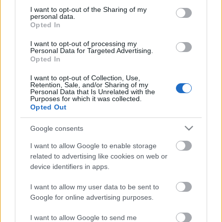
Anni
not limited to your visit or usage behaviour. You may click to
I want to opt-out of the Sharing of my
stoccaggio
personal data.
grant or deny consent to Google and its third-party tags to
0
Opted In
Scadenza
use your data for below specified purposes in below Google
stoccaggio
consent section.
I want to opt-out of processing my
N/A
Personal Data for Targeted Advertising.
Opted In
CARATTERISTICHE
I want to opt-out of Collection, Use,
Retention, Sale, and/or Sharing of my
Denominazione
Personal Data that Is Unrelated with the
Brunello di Montalcino
CRU
Purposes for which it was collected.
DOCG
Opted Out
Tipologia
Uvaggio
Vino
Sangiovese 100.0%
Google consents
Temperatura di
Regione
I want to allow Google to enable storage
servizio
Toscana
16° - 18°
related to advertising like cookies on web or
device identifiers in apps.
Formato
Confezione
0.75 L
Astuccio
I want to allow my user data to be sent to
Google for online advertising purposes.
I want to allow Google to send me