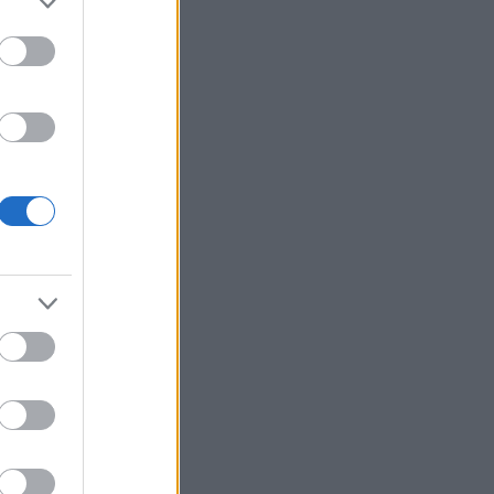
r
e
gni
olo
ati,
do.
sto
elle
. I
osi
ot
ate
ro,
la
eti
i a
0 e