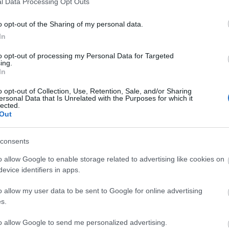
l Data Processing Opt Outs
vinificazione rivoluzionaria pe
Confezione
quei tempi: la parcellizzazion
Cassa in legno
dei terreni della tenuta, con o
o opt-out of the Sharing of my personal data.
varietà vinificata e affinata
In
separatamente in barrique. S
prima dell'imbottigliamento, i
to opt-out of processing my Personal Data for Targeted
diversi vini venivano assembl
ing.
dando origine al San Leonar
In
Le vigne da cui proviene que
vino sono situate all'interno d
o opt-out of Collection, Use, Retention, Sale, and/or Sharing
antiche mura di un monastero
ersonal Data that Is Unrelated with the Purposes for which it
lected.
suoli variano: leggeri e sabbi
Out
per il Cabernet Sauvignon e il
Carmenère, mentre per il Merl
sono argillosi con ottimo
consents
drenaggio. Le viti sono coltiv
con diversi sistemi: cordone
o allow Google to enable storage related to advertising like cookies on
speronato e Guyot con una
evice identifiers in apps.
densità di 5.100 ceppi per etta
pergola trentina doppia con
1.800 ceppi per ettaro e pergo
o allow my user data to be sent to Google for online advertising
trentina semplice con 2.500
s.
ceppi per ettaro. L'età dei vign
varia dai 25 ai 75 anni, situat
to allow Google to send me personalized advertising.
un'altitudine compresa tra 12