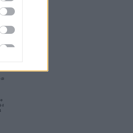
 con
d-
e
a e
rni
,
il
e
he e
uni
di
 di
e
de
 il
4