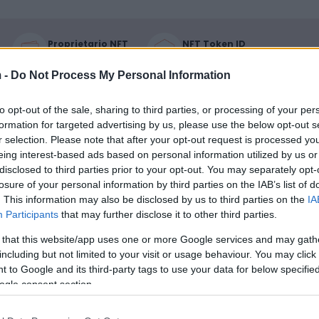
Proprietario NFT
NFT Token ID
0xe18...8F476
697
 -
Do Not Process My Personal Information
Standard NFT
Blockchain
ERC 721
Polygon
Scadenza
to opt-out of the sale, sharing to third parties, or processing of your per
Anni stoccaggio
stoccaggio
formation for targeted advertising by us, please use the below opt-out s
0
N/A
r selection. Please note that after your opt-out request is processed y
eing interest-based ads based on personal information utilized by us or
disclosed to third parties prior to your opt-out. You may separately opt-
DESCRIZIONE
losure of your personal information by third parties on the IAB’s list of
Il vino San Leonardo rappres
. This information may also be disclosed by us to third parties on the
IA
CRU
un'eccellenza nel panorama
Participants
that may further disclose it to other third parties.
GT
enologico italiano, frutto dell
Uvaggio
visione innovativa del March
 that this website/app uses one or more Google services and may gath
Cabernet Sauvignon
Carlo Guerrieri Gonzaga ed è 
including but not limited to your visit or usage behaviour. You may click 
60.0%, Merlot 10.0%,
vino simbolo della tenuta, un
 to Google and its third-party tags to use your data for below specifi
Carmenere 30.0%
classico taglio bordolese ch
ogle consent section.
Temperatura di
unisce eleganza e straordina
servizio
longevità. Nel 1982, il Marches
16° - 16°
introdusse una tecnica di